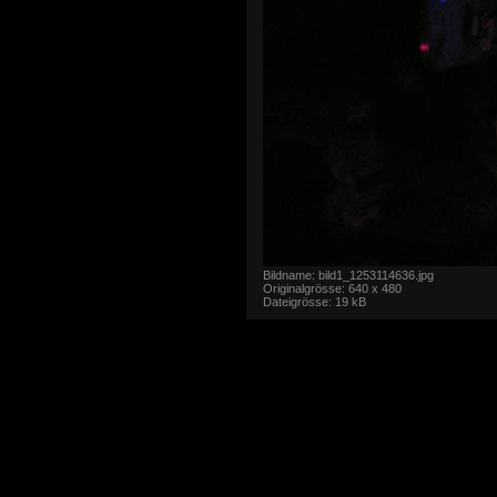
Bildname: bild1_1253114636.jpg
Originalgrösse: 640 x 480
Dateigrösse: 19 kB