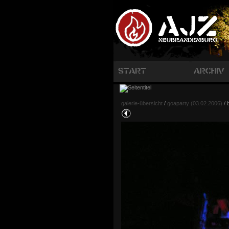
galerie-übersicht
/
goaparty (03.02.2006)
/ 